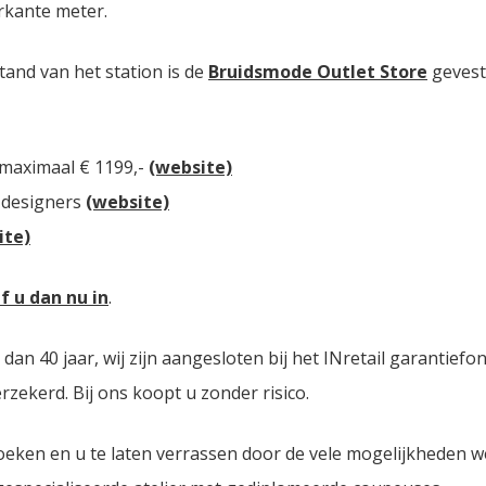
rkante meter.
tand van het station is de
Bruidsmode Outlet Store
gevest
 maximaal € 1199,-
(website)
 designers
(website)
ite)
jf u dan nu in
.
n 40 jaar, wij zijn aangesloten bij het INretail garantiefo
zekerd. Bij ons koopt u zonder risico.
oeken en u te laten verrassen door de vele mogelijkheden 