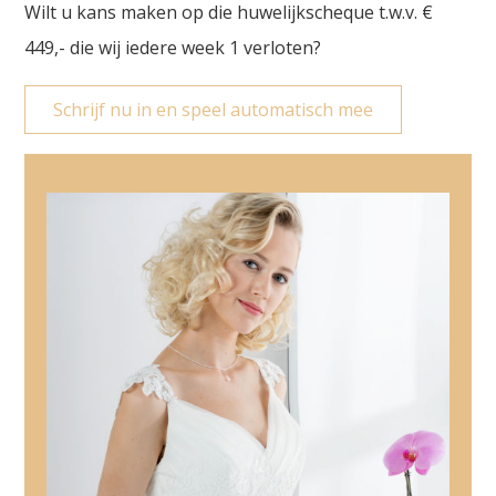
Wilt u kans maken op die huwelijkscheque t.w.v. €
449,- die wij iedere week 1 verloten?
Schrijf nu in en speel automatisch mee