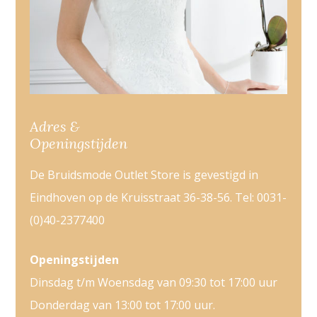
Adres &
Openingstijden
De Bruidsmode Outlet Store is gevestigd in
Eindhoven op de Kruisstraat 36-38-56. Tel: 0031-
(0)40-2377400
Openingstijden
Dinsdag t/m Woensdag van 09:30 tot 17:00 uur
Donderdag van 13:00 tot 17:00 uur.