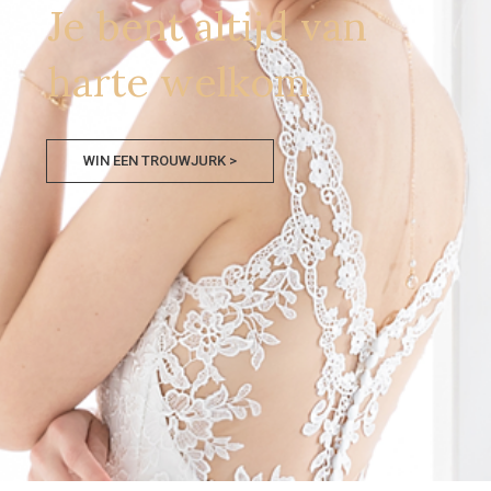
Je bent altijd van
harte welkom
WIN EEN TROUWJURK >