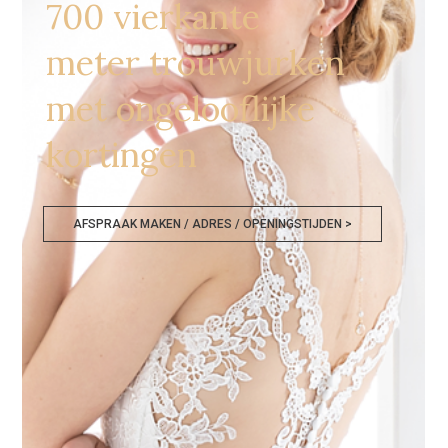
700 vierkante
meter trouwjurken
met ongelooflijke
kortingen
AFSPRAAK MAKEN / ADRES / OPENINGSTIJDEN >