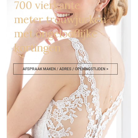
700 vierkante
meter trouwjurken
met ongelooflijke
kortingen
AFSPRAAK MAKEN / ADRES / OPENINGSTIJDEN >