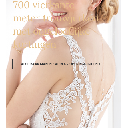
700 vierkante
meter trouwjurken
met ongelooflijke
kortingen
AFSPRAAK MAKEN / ADRES / OPENINGSTIJDEN >
Trouwkledij Outlet Tienen