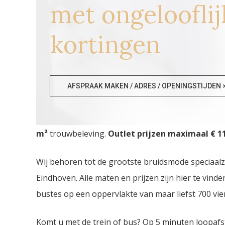
met ongelooflij
kortingen
Trouwkledij Outlet Chatel
AFSPRAAK MAKEN / ADRES / OPENINGSTIJDEN 
Trouwkledij Outlet Chatelet. De
grootste Trouwkl
m²
trouwbeleving.
Outlet prijzen maximaal € 11
Wij behoren tot de grootste bruidsmode speciaal
Eindhoven. Alle maten en prijzen zijn hier te vin
bustes op een oppervlakte van maar liefst 700 vie
Komt u met de trein of bus? Op 5 minuten loopafs