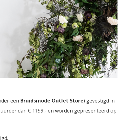
ie bruidsmodezaken met in totaal meer dan
2000
nder een
Bruidsmode Outlet Store
) gevestigd in
t duurder dan € 1199,- en worden gepresenteerd op
igd.