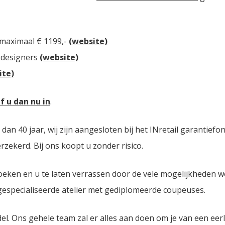
 maximaal € 1199,-
(website)
 designers
(website)
ite)
jf u dan nu in
.
n 40 jaar, wij zijn aangesloten bij het INretail garantiefo
zekerd. Bij ons koopt u zonder risico.
oeken en u te laten verrassen door de vele mogelijkheden 
 gespecialiseerde atelier met gediplomeerde coupeuses.
del. Ons gehele team zal er alles aan doen om je van een eer