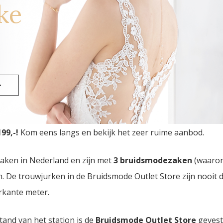
ke
et
>
edij Outlet Store
van Nederland vindt u in Eindhoven. Dr
99,-!
Kom eens langs en bekijk het zeer ruime aanbod.
zaken in Nederland en zijn met
3 bruidsmodezaken
(waaro
den. De trouwjurken in de Bruidsmode Outlet Store zijn nooi
rkante meter.
tand van het station is de
Bruidsmode Outlet Store
gevest