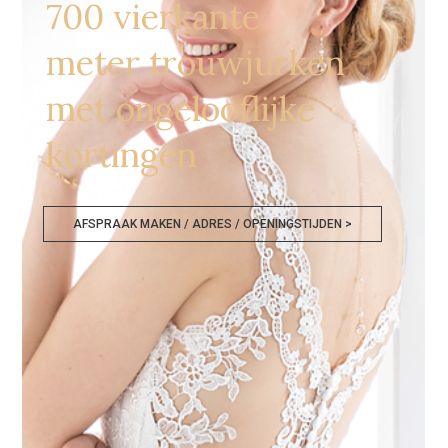
700 vierkante
meter trouwjurken
met ongelooflijke
kortingen
AFSPRAAK MAKEN / ADRES / OPENINGSTIJDEN >
Trouwkledij Outlet Binche