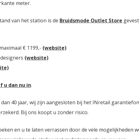
rkante meter.
tand van het station is de
Bruidsmode Outlet Store
gevest
 maximaal € 1199,-
(website)
 designers
(website)
ite)
jf u dan nu in
.
n 40 jaar, wij zijn aangesloten bij het INretail garantiefo
zekerd. Bij ons koopt u zonder risico.
oeken en u te laten verrassen door de vele mogelijkheden 