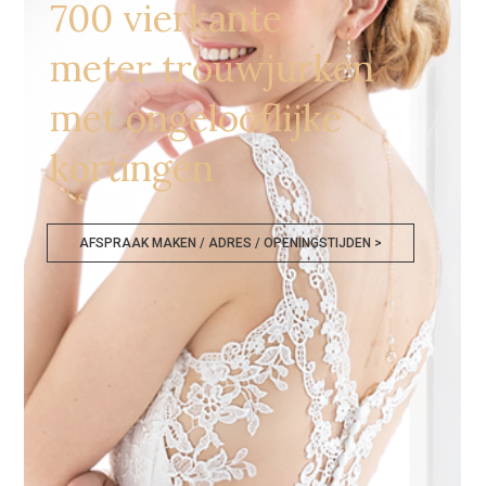
700 vierkante
meter trouwjurken
met ongelooflijke
kortingen
AFSPRAAK MAKEN / ADRES / OPENINGSTIJDEN >