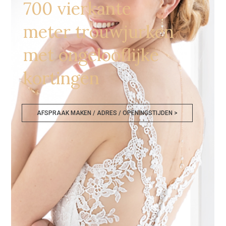
700 vierkante
meter trouwjurken
met ongelooflijke
kortingen
AFSPRAAK MAKEN / ADRES / OPENINGSTIJDEN >