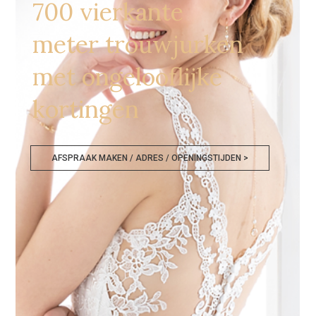
700 vierkante
meter trouwjurken
met ongelooflijke
kortingen
AFSPRAAK MAKEN / ADRES / OPENINGSTIJDEN >
Trouwjurken Outlet Mechelen