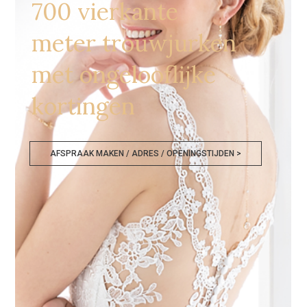
700 vierkante
meter trouwjurken
met ongelooflijke
kortingen
AFSPRAAK MAKEN / ADRES / OPENINGSTIJDEN >
Trouwjurken Outlet Hasselt