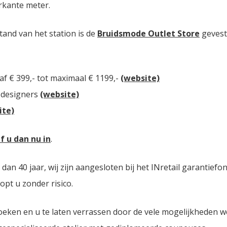
rkante meter.
tand van het station is de
Bruidsmode Outlet Store
gevest
af € 399,- tot maximaal € 1199,-
(website)
 designers
(website)
ite)
jf u dan nu in
.
 40 jaar, wij zijn aangesloten bij het INretail garantiefon
opt u zonder risico.
oeken en u te laten verrassen door de vele mogelijkheden 