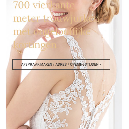
700 vierkante
meter trouwjurken
met ongelooflijke
kortingen
AFSPRAAK MAKEN / ADRES / OPENINGSTIJDEN >
Trouwjurken Noord Brabant