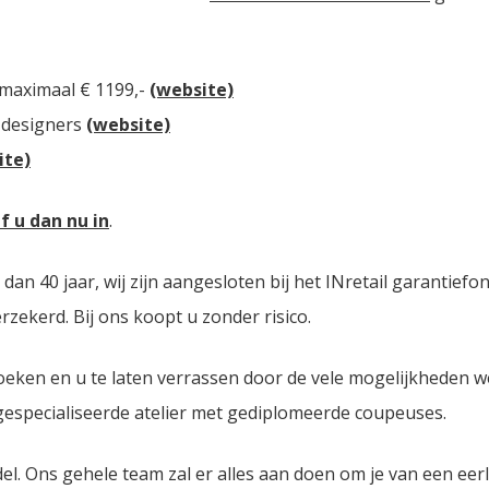
 maximaal € 1199,-
(website)
 designers
(website)
ite)
jf u dan nu in
.
n 40 jaar, wij zijn aangesloten bij het INretail garantiefo
zekerd. Bij ons koopt u zonder risico.
oeken en u te laten verrassen door de vele mogelijkheden 
 gespecialiseerde atelier met gediplomeerde coupeuses.
del. Ons gehele team zal er alles aan doen om je van een eer