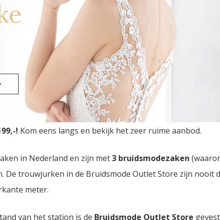
ke
>
Outlet Store
van Nederland vindt u in Eindhoven. Drie br
99,-!
Kom eens langs en bekijk het zeer ruime aanbod.
zaken in Nederland en zijn met
3 bruidsmodezaken
(waaro
den. De trouwjurken in de Bruidsmode Outlet Store zijn nooi
rkante meter.
tand van het station is de
Bruidsmode Outlet Store
gevest