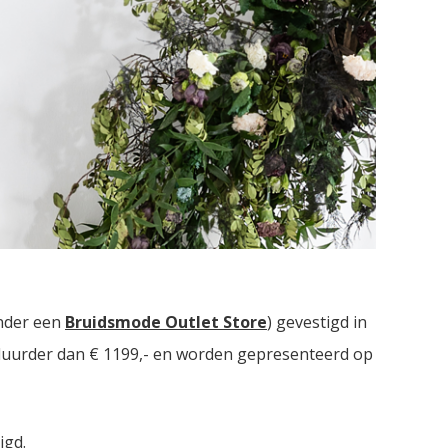
uidsmodezaken met in totaal meer dan
2000
nder een
Bruidsmode Outlet Store
) gevestigd in
t duurder dan € 1199,- en worden gepresenteerd op
igd.