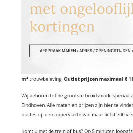
met ongelooflij
kortingen
Trouwjurken Ninove
AFSPRAAK MAKEN / ADRES / OPENINGSTIJDEN 
Trouwjurken Ninove. De
grootste Trouwjurken 
m²
trouwbeleving.
Outlet prijzen maximaal € 11
Wij behoren tot de grootste bruidsmode speciaal
Eindhoven. Alle maten en prijzen zijn hier te vin
bustes op een oppervlakte van maar liefst 700 vie
Komt u met de trein of bus? Op 5 minuten loopafs