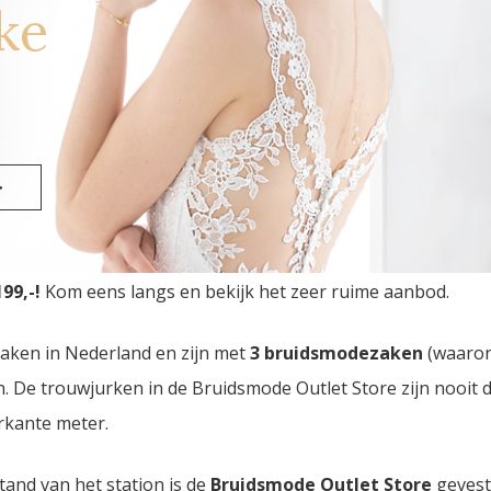
ke
>
n Outlet Store
van Nederland vindt u in Eindhoven. Drie 
99,-!
Kom eens langs en bekijk het zeer ruime aanbod.
zaken in Nederland en zijn met
3 bruidsmodezaken
(waaro
den. De trouwjurken in de Bruidsmode Outlet Store zijn nooi
rkante meter.
tand van het station is de
Bruidsmode Outlet Store
gevest