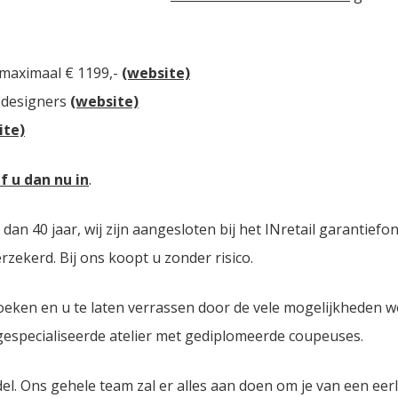
 maximaal € 1199,-
(website)
 designers
(website)
ite)
jf u dan nu in
.
n 40 jaar, wij zijn aangesloten bij het INretail garantiefo
zekerd. Bij ons koopt u zonder risico.
oeken en u te laten verrassen door de vele mogelijkheden 
 gespecialiseerde atelier met gediplomeerde coupeuses.
del. Ons gehele team zal er alles aan doen om je van een eer