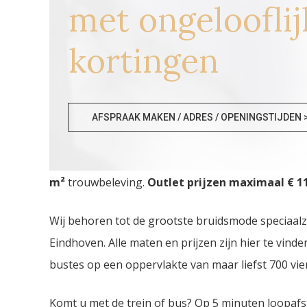
met ongelooflij
kortingen
Trouwjurken Nijmegen
AFSPRAAK MAKEN / ADRES / OPENINGSTIJDEN 
Trouwjurken Nijmegen. De
grootste Trouwjurke
m²
trouwbeleving.
Outlet prijzen maximaal € 11
Wij behoren tot de grootste bruidsmode speciaal
Eindhoven. Alle maten en prijzen zijn hier te vin
bustes op een oppervlakte van maar liefst 700 vie
Komt u met de trein of bus? Op 5 minuten loopafs