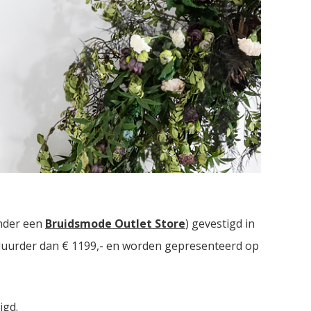
bruidsmodezaken met in totaal meer dan
2000
nder een
Bruidsmode Outlet Store
) gevestigd in
t duurder dan € 1199,- en worden gepresenteerd op
igd.