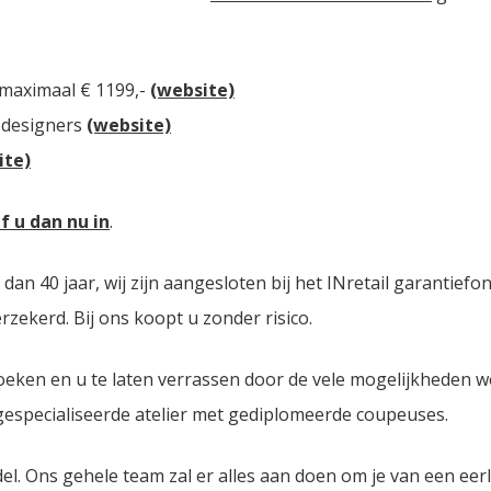
 maximaal € 1199,-
(website)
 designers
(website)
ite)
jf u dan nu in
.
n 40 jaar, wij zijn aangesloten bij het INretail garantiefo
zekerd. Bij ons koopt u zonder risico.
oeken en u te laten verrassen door de vele mogelijkheden 
 gespecialiseerde atelier met gediplomeerde coupeuses.
del. Ons gehele team zal er alles aan doen om je van een eer