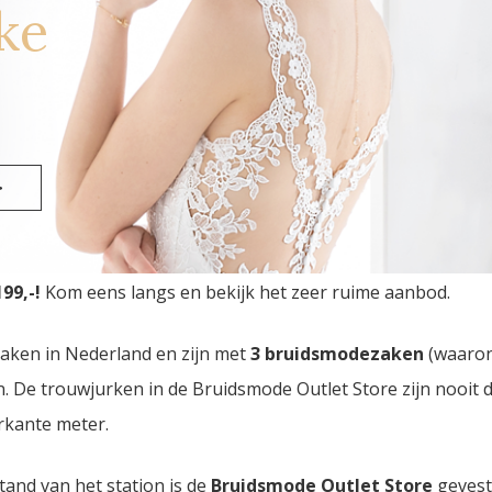
ke
>
Outlet Store
van Nederland vindt u in Eindhoven. Drie br
99,-!
Kom eens langs en bekijk het zeer ruime aanbod.
zaken in Nederland en zijn met
3 bruidsmodezaken
(waaro
den. De trouwjurken in de Bruidsmode Outlet Store zijn nooi
rkante meter.
tand van het station is de
Bruidsmode Outlet Store
gevest