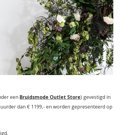
uidsmodezaken met in totaal meer dan
2000
nder een
Bruidsmode Outlet Store
) gevestigd in
t duurder dan € 1199,- en worden gepresenteerd op
igd.