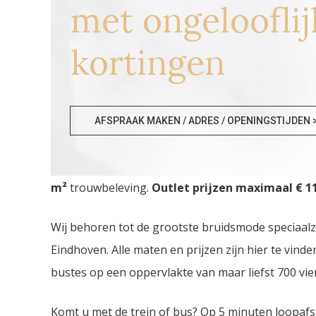
met ongelooflij
kortingen
Trouwjurken Almere
AFSPRAAK MAKEN / ADRES / OPENINGSTIJDEN 
Trouwjurken Almere. De
grootste Trouwjurken 
m²
trouwbeleving.
Outlet prijzen maximaal € 11
Wij behoren tot de grootste bruidsmode speciaal
Eindhoven. Alle maten en prijzen zijn hier te vin
bustes op een oppervlakte van maar liefst 700 vie
Komt u met de trein of bus? Op 5 minuten loopafs