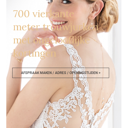
700 vierkante
meter trouwjurken
met ongelooflijke
kortingen
AFSPRAAK MAKEN / ADRES / OPENINGSTIJDEN >