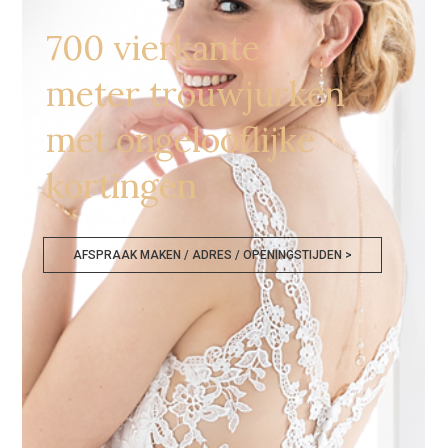
700 vierkante
meter trouwjurken
met ongelooflijke
kortingen
AFSPRAAK MAKEN / ADRES / OPENINGSTIJDEN >