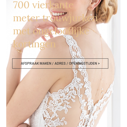
700 vierkante
meter trouwjurken
met ongelooflijke
kortingen
AFSPRAAK MAKEN / ADRES / OPENINGSTIJDEN >