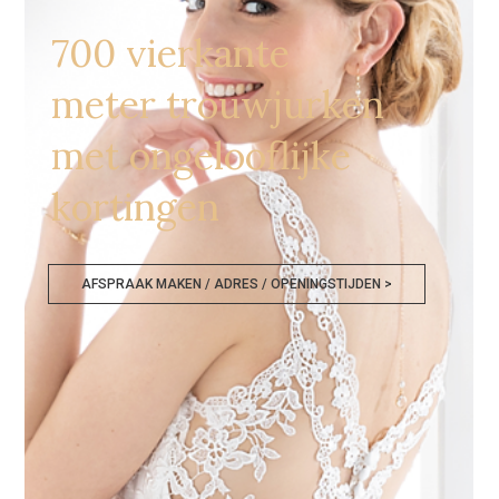
700 vierkante
meter trouwjurken
met ongelooflijke
kortingen
AFSPRAAK MAKEN / ADRES / OPENINGSTIJDEN >