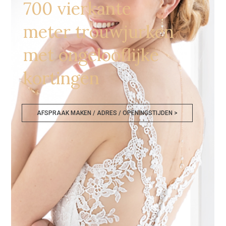
700 vierkante
meter trouwjurken
met ongelooflijke
kortingen
AFSPRAAK MAKEN / ADRES / OPENINGSTIJDEN >