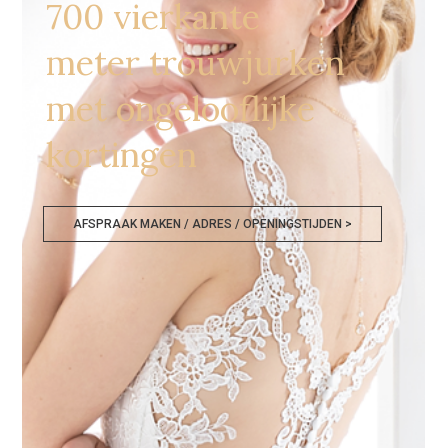
700 vierkante
meter trouwjurken
met ongelooflijke
kortingen
AFSPRAAK MAKEN / ADRES / OPENINGSTIJDEN >