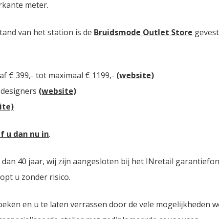
rkante meter.
tand van het station is de
Bruidsmode Outlet Store
gevest
af € 399,- tot maximaal € 1199,-
(website)
 designers
(website)
ite)
jf u dan nu in
.
 40 jaar, wij zijn aangesloten bij het INretail garantiefon
opt u zonder risico.
oeken en u te laten verrassen door de vele mogelijkheden 