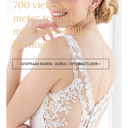
700 vierkante
meter trouwjurken
met ongelooflijke
kortingen
AFSPRAAK MAKEN / ADRES / OPENINGSTIJDEN >