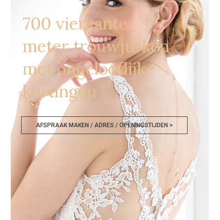
700 vierkante
meter trouwjurken
met ongelooflijke
kortingen
AFSPRAAK MAKEN / ADRES / OPENINGSTIJDEN >
Goedkope Trouwjurken Hoofddorp