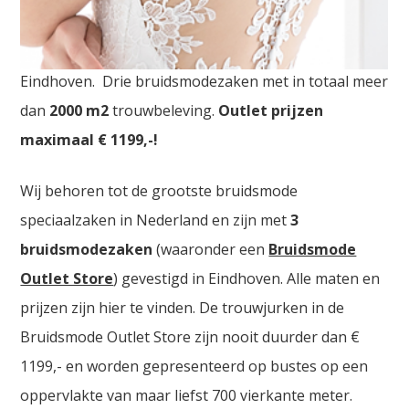
Goedkope trouwjurken Hoofddorp. De
grootste
Bruidsmode Outlet Store
van Nederland vindt u in
Eindhoven. Drie bruidsmodezaken met in totaal meer
dan
2000
m2
trouwbeleving.
Outlet prijzen
maximaal € 1199,-!
Wij behoren tot de grootste bruidsmode
speciaalzaken in Nederland en zijn met
3
bruidsmodezaken
(waaronder een
Bruidsmode
Outlet Store
) gevestigd in Eindhoven. Alle maten en
prijzen zijn hier te vinden. De trouwjurken in de
Bruidsmode Outlet Store zijn nooit duurder dan €
1199,- en worden gepresenteerd op bustes op een
oppervlakte van maar liefst 700 vierkante meter.