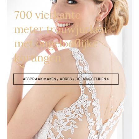
700 vierkante
meter trouwjurken
met ongelooflijke
kortingen
AFSPRAAK MAKEN / ADRES / OPENINGSTIJDEN >
Goedkope Bruidsmode West Vlaanderen