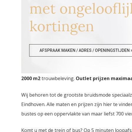
met ongelooflij
kortingen
Goedkope Bruidsmode Tu
AFSPRAAK MAKEN / ADRES / OPENINGSTIJDEN 
Goedkope Bruidsmode Turnhout. De
grootste B
2000
m2
trouwbeleving.
Outlet prijzen maximaal
Wij behoren tot de grootste bruidsmode speciaal
Eindhoven. Alle maten en prijzen zijn hier te vin
bustes op een oppervlakte van maar liefst 700 vie
Komt u met de trein of bus? Op 5 minuten loopafs