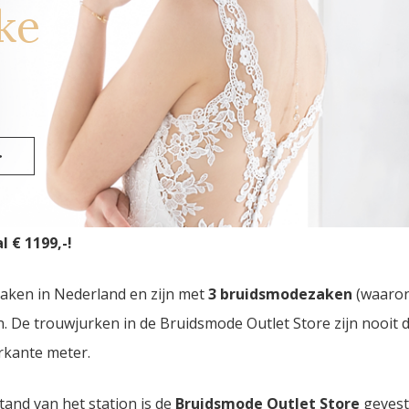
ke
rnhout
>
ruidsmode Outlet Store
van Nederland vindt u in Eindhove
 € 1199,-!
zaken in Nederland en zijn met
3 bruidsmodezaken
(waaro
den. De trouwjurken in de Bruidsmode Outlet Store zijn nooi
rkante meter.
tand van het station is de
Bruidsmode Outlet Store
gevest