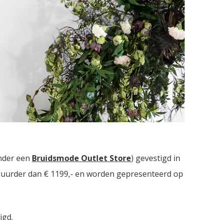
n. Drie bruidsmodezaken met in totaal meer dan
nder een
Bruidsmode Outlet Store
) gevestigd in
t duurder dan € 1199,- en worden gepresenteerd op
igd.