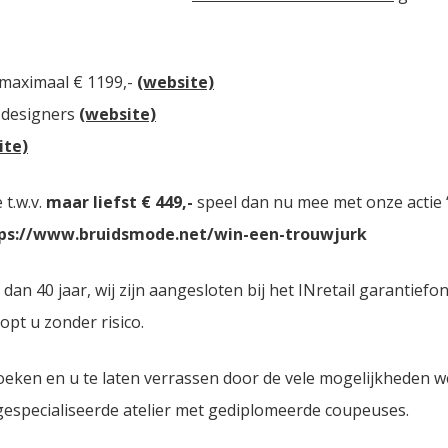
 maximaal € 1199,-
(website)
 designers
(website)
ite)
t.w.v.
maar liefst € 449,-
speel dan nu mee met onze actie “
ps://www.bruidsmode.net/win-een-trouwjurk
 40 jaar, wij zijn aangesloten bij het INretail garantiefon
opt u zonder risico.
oeken en u te laten verrassen door de vele mogelijkheden 
 gespecialiseerde atelier met gediplomeerde coupeuses.