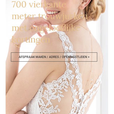
700 vierkante
meter trouwjurken
met ongelooflijke
kortingen
AFSPRAAK MAKEN / ADRES / OPENINGSTIJDEN >
Goedkope Bruidsmode Ninove