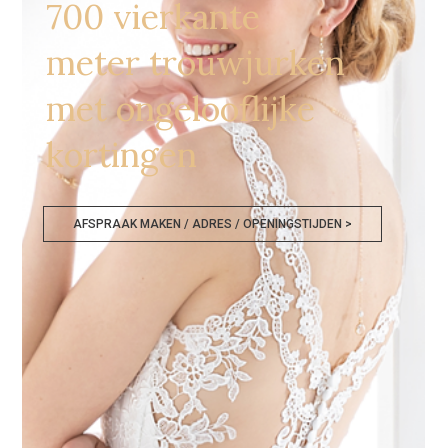
700 vierkante
meter trouwjurken
met ongelooflijke
kortingen
AFSPRAAK MAKEN / ADRES / OPENINGSTIJDEN >
Goedkope Bruidsmode Mechelen