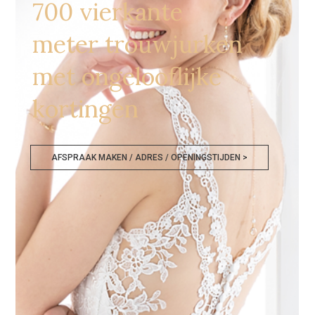
700 vierkante
meter trouwjurken
met ongelooflijke
kortingen
AFSPRAAK MAKEN / ADRES / OPENINGSTIJDEN >
Goedkope Bruidsmode Luxemburg