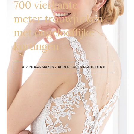
700 vierkante
meter trouwjurken
met ongelooflijke
kortingen
AFSPRAAK MAKEN / ADRES / OPENINGSTIJDEN >
Goedkope Bruidsmode Leiden