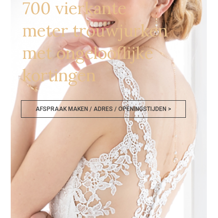
700 vierkante
meter trouwjurken
met ongelooflijke
kortingen
AFSPRAAK MAKEN / ADRES / OPENINGSTIJDEN >
Goedkope Bruidskledij Tongeren