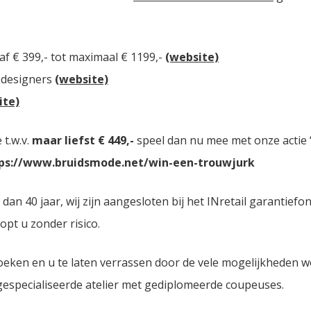
af € 399,- tot maximaal € 1199,-
(website)
 designers
(website)
ite)
t.w.v.
maar liefst € 449,-
speel dan nu mee met onze actie “
ps://www.bruidsmode.net/win-een-trouwjurk
 40 jaar, wij zijn aangesloten bij het INretail garantiefon
opt u zonder risico.
oeken en u te laten verrassen door de vele mogelijkheden 
 gespecialiseerde atelier met gediplomeerde coupeuses.