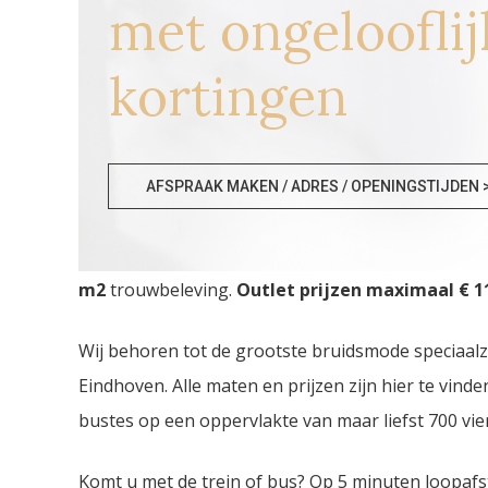
met ongelooflij
kortingen
Goedkope Bruidskledij Ti
AFSPRAAK MAKEN / ADRES / OPENINGSTIJDEN 
Goedkope Bruidskledij Tienen. De
grootste Brui
m2
trouwbeleving.
Outlet prijzen maximaal € 11
Wij behoren tot de grootste bruidsmode speciaal
Eindhoven. Alle maten en prijzen zijn hier te vin
bustes op een oppervlakte van maar liefst 700 vie
Komt u met de trein of bus? Op 5 minuten loopafs