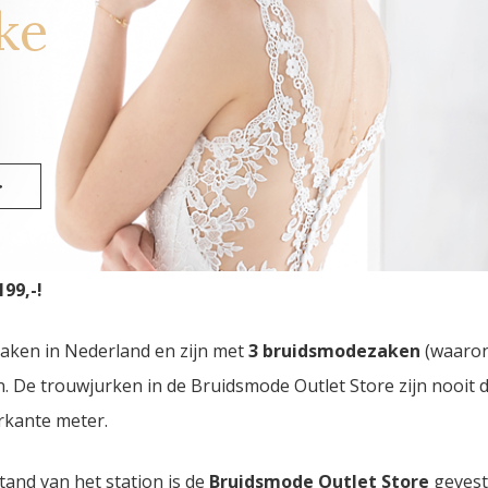
ke
enen
>
dsmode Outlet Store
van Nederland vindt u in Eindhoven. 
99,-!
zaken in Nederland en zijn met
3 bruidsmodezaken
(waaro
den. De trouwjurken in de Bruidsmode Outlet Store zijn nooi
rkante meter.
tand van het station is de
Bruidsmode Outlet Store
gevest