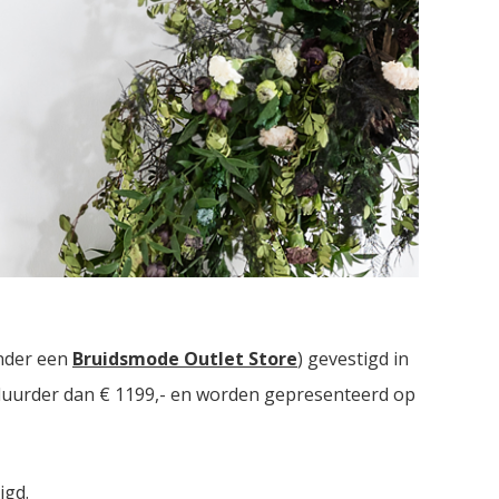
Drie bruidsmodezaken met in totaal meer dan
2000
nder een
Bruidsmode Outlet Store
) gevestigd in
t duurder dan € 1199,- en worden gepresenteerd op
igd.