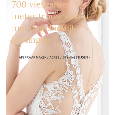
700 vierkante
meter trouwjurken
met ongelooflijke
kortingen
AFSPRAAK MAKEN / ADRES / OPENINGSTIJDEN >
Goedkope Bruidskledij Luik