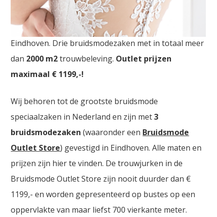
Goedkope Bruidskledij Hamont Achel. De
grootste
Bruidsmode Outlet Store
van Nederland vindt u in
Eindhoven. Drie bruidsmodezaken met in totaal meer
dan
2000
m2
trouwbeleving.
Outlet prijzen
maximaal € 1199,-!
Wij behoren tot de grootste bruidsmode
speciaalzaken in Nederland en zijn met
3
bruidsmodezaken
(waaronder een
Bruidsmode
Outlet Store
) gevestigd in Eindhoven. Alle maten en
prijzen zijn hier te vinden. De trouwjurken in de
Bruidsmode Outlet Store zijn nooit duurder dan €
1199,- en worden gepresenteerd op bustes op een
oppervlakte van maar liefst 700 vierkante meter.