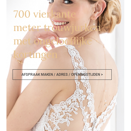
700 vierkante
meter trouwjurken
met ongelooflijke
kortingen
AFSPRAAK MAKEN / ADRES / OPENINGSTIJDEN >
Goedkope Bruidskledij Hamont Achel