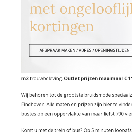
met ongelooflij
kortingen
Goedkope Bruidskledij Die
AFSPRAAK MAKEN / ADRES / OPENINGSTIJDEN 
Goedkope Bruidskledij Diest. De
grootste Bruids
m2
trouwbeleving.
Outlet prijzen maximaal € 11
Wij behoren tot de grootste bruidsmode speciaal
Eindhoven. Alle maten en prijzen zijn hier te vin
bustes op een oppervlakte van maar liefst 700 vie
Komt u met de trein of bus? Op 5 minuten loopafs