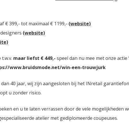
af € 399,- tot maximaal € 1199,-
(website)
 designers
(website)
ite)
t.w.v.
maar liefst € 449,-
speel dan nu mee met onze actie “
ps://www.bruidsmode.net/win-een-trouwjurk
 40 jaar, wij zijn aangesloten bij het INretail garantiefon
opt u zonder risico.
oeken en u te laten verrassen door de vele mogelijkheden 
 gespecialiseerde atelier met gediplomeerde coupeuses.