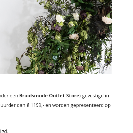
ie bruidsmodezaken met in totaal meer dan
2000
nder een
Bruidsmode Outlet Store
) gevestigd in
t duurder dan € 1199,- en worden gepresenteerd op
igd.