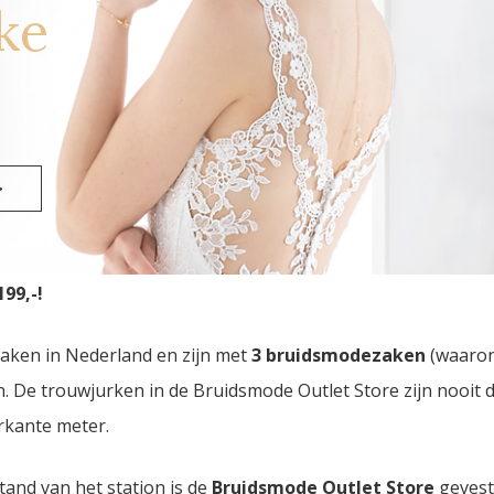
ke
st
>
mode Outlet Store
van Nederland vindt u in Eindhoven. Dr
99,-!
zaken in Nederland en zijn met
3 bruidsmodezaken
(waaro
den. De trouwjurken in de Bruidsmode Outlet Store zijn nooi
rkante meter.
tand van het station is de
Bruidsmode Outlet Store
gevest