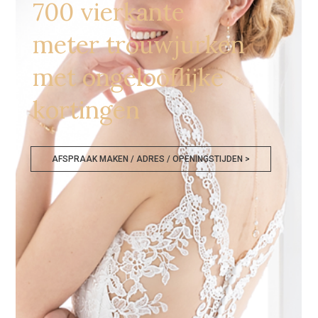
700 vierkante
meter trouwjurken
met ongelooflijke
kortingen
AFSPRAAK MAKEN / ADRES / OPENINGSTIJDEN >
Goedkope Bruidskledij Charleroi