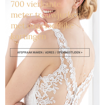
700 vierkante
meter trouwjurken
met ongelooflijke
kortingen
AFSPRAAK MAKEN / ADRES / OPENINGSTIJDEN >
Goedkope Bruidskledij Beringen