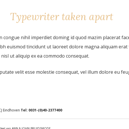
Typewriter taken apart
n congue nihil imperdiet doming id quod mazim placerat fac
bh euismod tincidunt ut laoreet dolore magna aliquam erat 
s nisl ut aliquip ex ea commodo consequat.
utate velit esse molestie consequat, vel illum dolore eu feugia
 CJ Eindhoven
Tel:
0031-(0)40-2377400
derdeel van ANN & JOHN BRUIDSMODE