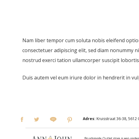
Nam liber tempor cum soluta nobis eleifend optio
consectetuer adipiscing elit, sed diam nonummy ni
nostrud exerci tation ullamcorper suscipit loborti
Duis autem vel eum iriure dolor in hendrerit in vulp
Adres:
Kruisstraat 36-38, 5612
Bruidsmode Outlet store is een on