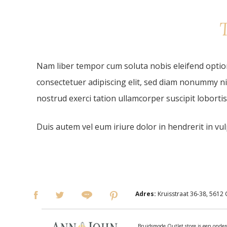
Nam liber tempor cum soluta nobis eleifend optio
consectetuer adipiscing elit, sed diam nonummy ni
nostrud exerci tation ullamcorper suscipit loborti
Duis autem vel eum iriure dolor in hendrerit in vulp
Adres:
Kruisstraat 36-38, 5612
Bruidsmode Outlet store is een on