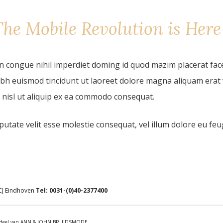
The Mobile Revolution is Here
n congue nihil imperdiet doming id quod mazim placerat fac
bh euismod tincidunt ut laoreet dolore magna aliquam erat 
s nisl ut aliquip ex ea commodo consequat.
utate velit esse molestie consequat, vel illum dolore eu feugia
 CJ Eindhoven
Tel:
0031-(0)40-2377400
derdeel van ANN & JOHN BRUIDSMODE