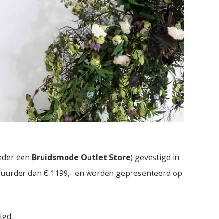
ruidsmodezaken met in totaal meer dan
2000
nder een
Bruidsmode Outlet Store
) gevestigd in
t duurder dan € 1199,- en worden gepresenteerd op
igd.