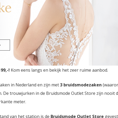
ke
>
 Outlet Store
van Nederland vindt u in Eindhoven. Drie b
99,-!
Kom eens langs en bekijk het zeer ruime aanbod.
zaken in Nederland en zijn met
3 bruidsmodezaken
(waaro
den. De trouwjurken in de Bruidsmode Outlet Store zijn nooi
rkante meter.
tand van het station is de
Bruidsmode Outlet Store
gevest