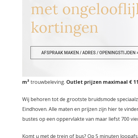
met ongelooflij
kortingen
Bruidswinkels Zeeland
AFSPRAAK MAKEN / ADRES / OPENINGSTIJDEN 
Bruidswinkels Zeeland. De
grootste Trouwjurken
m²
trouwbeleving.
Outlet prijzen maximaal € 11
Wij behoren tot de grootste bruidsmode speciaal
Eindhoven. Alle maten en prijzen zijn hier te vin
bustes op een oppervlakte van maar liefst 700 vie
Komt u met de trein of bus? Op 5 minuten loopafs