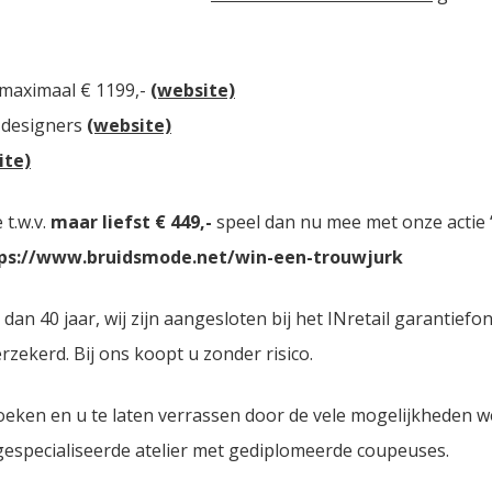
 maximaal € 1199,-
(website)
 designers
(website)
ite)
t.w.v.
maar liefst € 449,-
speel dan nu mee met onze actie “
ps://www.bruidsmode.net/win-een-trouwjurk
n 40 jaar, wij zijn aangesloten bij het INretail garantiefo
zekerd. Bij ons koopt u zonder risico.
oeken en u te laten verrassen door de vele mogelijkheden 
 gespecialiseerde atelier met gediplomeerde coupeuses.