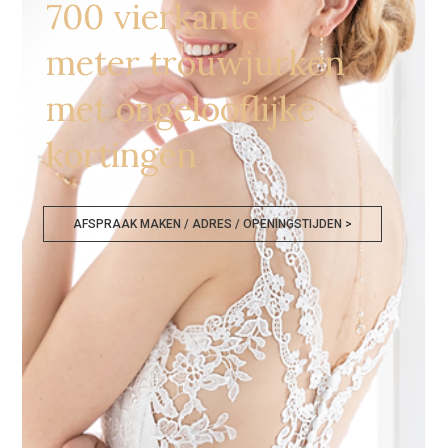
700 vierkante
meter trouwjurken
met ongelooflijke
kortingen
AFSPRAAK MAKEN / ADRES / OPENINGSTIJDEN >
Bruidswinkels Waver