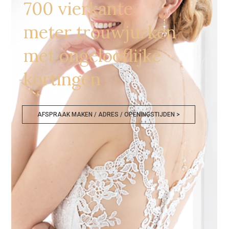
700 vierkante
meter trouwjurken
met ongelooflijke
kortingen
AFSPRAAK MAKEN / ADRES / OPENINGSTIJDEN >
Bruidswinkels Venlo