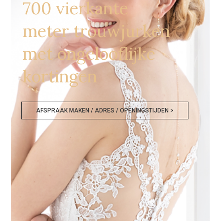
700 vierkante
meter trouwjurken
met ongelooflijke
kortingen
AFSPRAAK MAKEN / ADRES / OPENINGSTIJDEN >
Bruidswinkels Sint Truiden