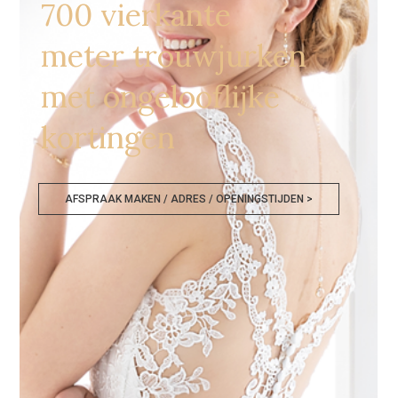
700 vierkante
meter trouwjurken
met ongelooflijke
kortingen
AFSPRAAK MAKEN / ADRES / OPENINGSTIJDEN >
Bruidswinkels Ninove