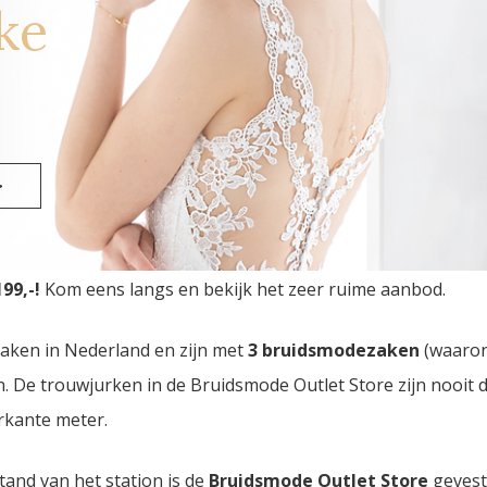
ke
>
utlet Store
van Nederland vindt u in Eindhoven. Drie bru
99,-!
Kom eens langs en bekijk het zeer ruime aanbod.
zaken in Nederland en zijn met
3 bruidsmodezaken
(waaro
den. De trouwjurken in de Bruidsmode Outlet Store zijn nooi
rkante meter.
tand van het station is de
Bruidsmode Outlet Store
gevest