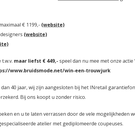
 maximaal € 1199,-
(website)
 designers
(website)
ite)
t.w.v.
maar liefst € 449,-
speel dan nu mee met onze actie “
ps://www.bruidsmode.net/win-een-trouwjurk
n 40 jaar, wij zijn aangesloten bij het INretail garantiefo
zekerd. Bij ons koopt u zonder risico.
oeken en u te laten verrassen door de vele mogelijkheden 
 gespecialiseerde atelier met gediplomeerde coupeuses.