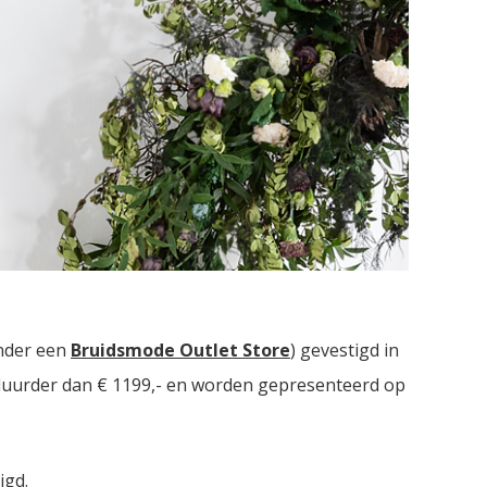
idsmodezaken met in totaal meer dan
2000
nder een
Bruidsmode Outlet Store
) gevestigd in
t duurder dan € 1199,- en worden gepresenteerd op
igd.