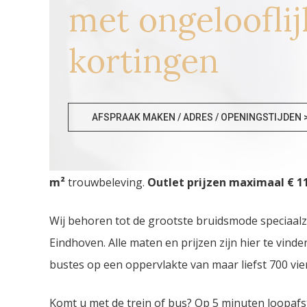
met ongelooflij
kortingen
Bruidswinkels Genk
AFSPRAAK MAKEN / ADRES / OPENINGSTIJDEN 
Bruidswinkels Genk. De
grootste Trouwjurken O
m²
trouwbeleving.
Outlet prijzen maximaal € 11
Wij behoren tot de grootste bruidsmode speciaal
Eindhoven. Alle maten en prijzen zijn hier te vin
bustes op een oppervlakte van maar liefst 700 vie
Komt u met de trein of bus? Op 5 minuten loopafs