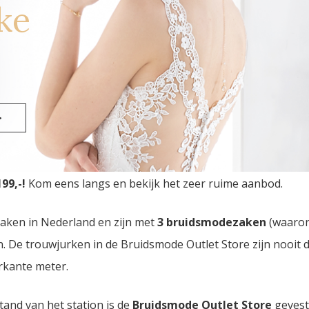
ke
>
ken Outlet Store
van Nederland vindt u in Eindhoven. Dri
99,-!
Kom eens langs en bekijk het zeer ruime aanbod.
zaken in Nederland en zijn met
3 bruidsmodezaken
(waaro
den. De trouwjurken in de Bruidsmode Outlet Store zijn nooi
rkante meter.
tand van het station is de
Bruidsmode Outlet Store
gevest