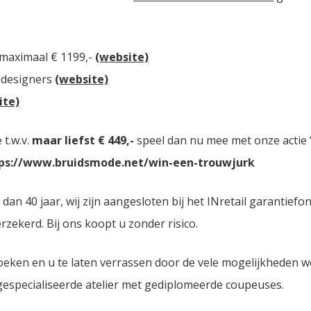
 maximaal € 1199,-
(website)
 designers
(website)
ite)
t.w.v.
maar liefst € 449,-
speel dan nu mee met onze actie “
ps://www.bruidsmode.net/win-een-trouwjurk
n 40 jaar, wij zijn aangesloten bij het INretail garantiefo
zekerd. Bij ons koopt u zonder risico.
oeken en u te laten verrassen door de vele mogelijkheden 
 gespecialiseerde atelier met gediplomeerde coupeuses.