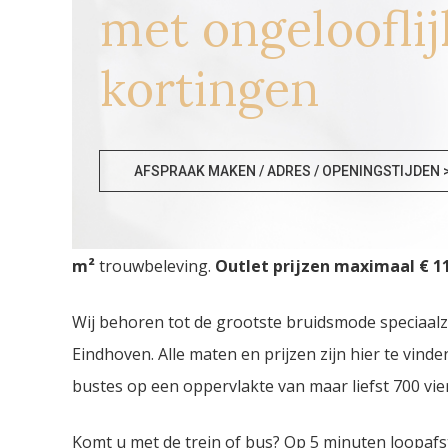
met ongelooflij
kortingen
Bruidswinkels Gelderland
AFSPRAAK MAKEN / ADRES / OPENINGSTIJDEN 
Bruidswinkels Gelderland. De
grootste Trouwjur
m²
trouwbeleving.
Outlet prijzen maximaal € 11
Wij behoren tot de grootste bruidsmode speciaal
Eindhoven. Alle maten en prijzen zijn hier te vin
bustes op een oppervlakte van maar liefst 700 vie
Komt u met de trein of bus? Op 5 minuten loopafs