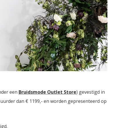
e bruidsmodezaken met in totaal meer dan
2000
nder een
Bruidsmode Outlet Store
) gevestigd in
t duurder dan € 1199,- en worden gepresenteerd op
igd.