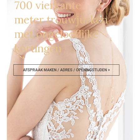
700 vierkante
meter trouwjurken
met ongelooflijke
kortingen
AFSPRAAK MAKEN / ADRES / OPENINGSTIJDEN >
Bruidswinkel Utrecht