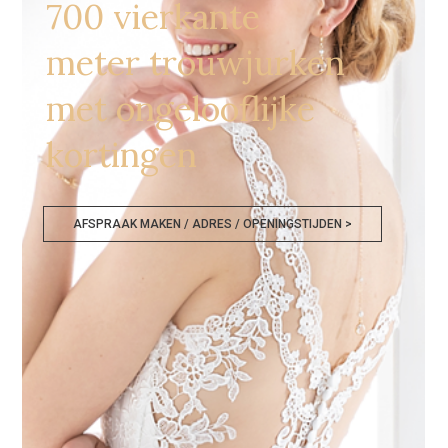
700 vierkante
meter trouwjurken
met ongelooflijke
kortingen
AFSPRAAK MAKEN / ADRES / OPENINGSTIJDEN >
Bruidswinkel Sint Truiden